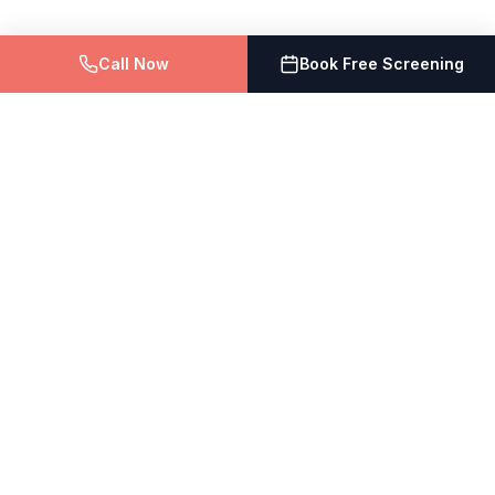
Call Now
Book Free Screening
The Vein Doctor
Vein Treatment Centers of NJ