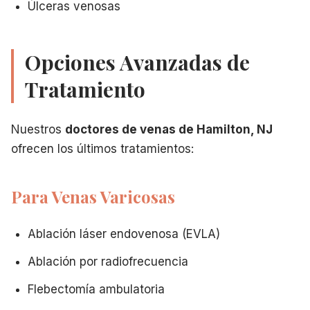
Úlceras venosas
Clínica abierta los sábados para mayor comodidad
Ablación por Radiofrecuencia: El tratamiento que cambia v
Prepárese para su primera visita con nosotros
Opciones Avanzadas de
Tratamiento
Nuestros
doctores de venas de Hamilton, NJ
ofrecen los últimos tratamientos:
Para Venas Varicosas
Ablación láser endovenosa (EVLA)
Ablación por radiofrecuencia
Flebectomía ambulatoria