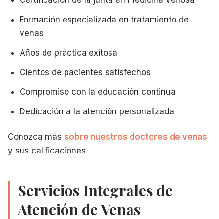
Conveniencia Local de Hamilton, NJ
Elegir un
doctor de venas local en Hamilton
ofrece ventaj
Formación especializada en tratamiento de
Distancia de viaje corta
venas
Horarios de cita convenientes
Citas los sábados disponibles
Años de práctica exitosa
Estacionamiento fácil
Cientos de pacientes satisfechos
Entorno familiar y cómodo
Sirviendo a su comunidad
Compromiso con la educación continua
Filosofía Centrada en el Paciente
Dedicación a la atención personalizada
Nuestros
doctores de venas de Hamilton
priorizan su exp
Escuchando sus preocupaciones
Conozca más
sobre nuestros doctores de venas
Comunicación clara y honesta
Atención respetuosa y compasiva
y sus calificaciones.
Toma de decisiones compartida
Apoyo y seguimiento continuos
Servicios Integrales de
Compromiso con su satisfacción
Seguro y Opciones de Pago
Atención de Venas
Su
doctor de venas de Hamilton, NJ
acepta: