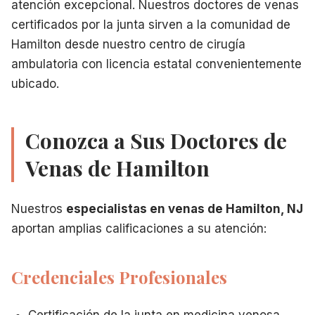
atención excepcional. Nuestros doctores de venas
Certificación de la Junta:
Experiencia y credenciales veri
certificados por la junta sirven a la comunidad de
Instalación con Licencia Estatal:
Centro de cirugía ambula
Hamilton desde nuestro centro de cirugía
Medicare Aceptado:
La mayoría de los planes de seguro 
ambulatoria con licencia estatal convenientemente
Tecnología Avanzada:
Último equipo de diagnóstico y tra
ubicado.
Atención Personalizada:
Planes de tratamiento adaptados
Enfoque Comunitario:
Sirviendo a residentes de Hamilton
Su Primera Visita a Nuestra Oficina de Hamilton
Conozca a Sus Doctores de
Reunirse con su
doctor de venas en Hamilton, NJ
incluye
Bienvenida cálida de nuestro personal
Venas de Hamilton
Revisión integral del historial médico
Discusión de sus preocupaciones sobre venas
Nuestros
especialistas en venas de Hamilton, NJ
Examen físico
aportan amplias calificaciones a su atención:
Evaluación de ultrasonido si es necesario
Explicación clara de los hallazgos
Opciones de tratamiento revisadas
Credenciales Profesionales
Preguntas respondidas exhaustivamente
Plan de tratamiento personalizado
Certificación de la junta en medicina venosa