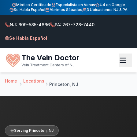
Inicio
Médico Certificado
Especialista en Venas
4.4 en Google
Se Habla Español
Abrimos Sábados
3 Ubicaciones NJ & PA
Centro de Tratamiento de Venas — Sirviendo a Princeton,
Centro de Tratamiento de Venas — Sirviendo a Princeton, NJ
NJ: 609-585-4666
PA: 267-728-7440
Atendiendo pacientes de Princeton NJ en nuestra clínica d
Se Habla Español
The Vein Doctor
Vein Treatment Centers of NJ
Home
Locations
Princeton, NJ
Serving
Princeton
,
NJ