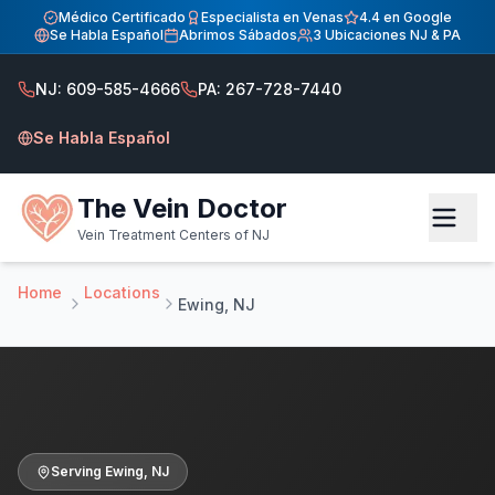
Inicio
Médico Certificado
Especialista en Venas
4.4 en Google
Se Habla Español
Abrimos Sábados
3 Ubicaciones NJ & PA
Centro de Tratamiento de Venas — Sirviendo a Ewing, NJ
Centro de Tratamiento de Venas — Sirviendo a Ewing, NJ
NJ: 609-585-4666
PA: 267-728-7440
Atendiendo pacientes de Ewing NJ. Dr. Hadaya especialista 
Se Habla Español
The Vein Doctor
Vein Treatment Centers of NJ
Home
Locations
Ewing, NJ
Serving
Ewing
,
NJ