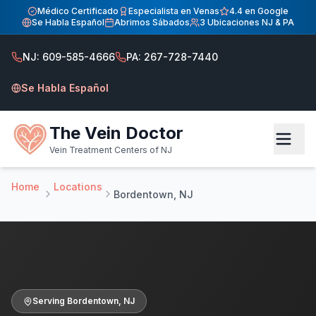
Inicio
Médico Certificado
Especialista en Venas
4.4 en Google
Se Habla Español
Abrimos Sábados
3 Ubicaciones NJ & PA
Centro de Tratamiento de Venas — Sirviendo a Bordentow
Centro de Tratamiento de Venas — Sirviendo a Bordentown, 
NJ: 609-585-4666
PA: 267-728-7440
Atendiendo pacientes de Bordentown NJ. Dr. Hadaya especia
Se Habla Español
The Vein Doctor
Vein Treatment Centers of NJ
Home
Locations
Bordentown, NJ
Serving
Bordentown
,
NJ